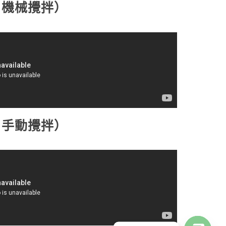
HR｜機械攪拌）
HR｜手動攪拌）