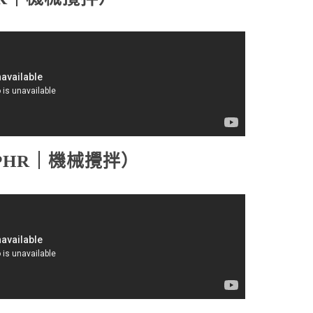
 1PHR｜機械攪拌）