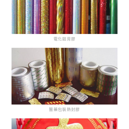
電化鋁背膠
醫藥包裝熱封膠