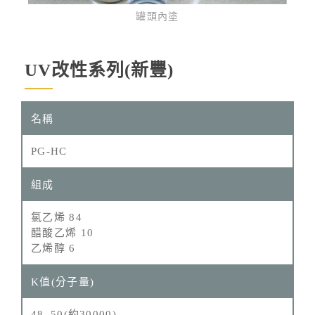
罐頭內塗
UV改性系列(新豐)
PG-HC
氯乙烯 84
醋酸乙烯 10
乙烯醇 6
48–50(約30000)