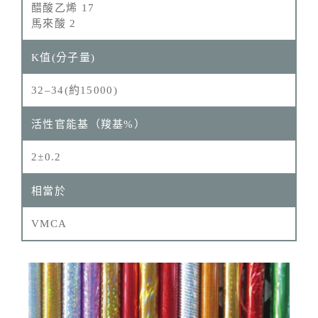
醋酸乙烯 17
馬來酸 2
32–34(約15000)
2±0.2
VMCA