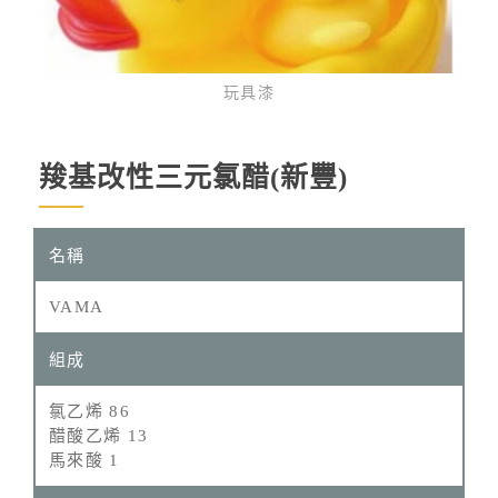
玩具漆
羧基改性三元氯醋(新豐)
VAMA
氯乙烯 86
醋酸乙烯 13
馬來酸 1