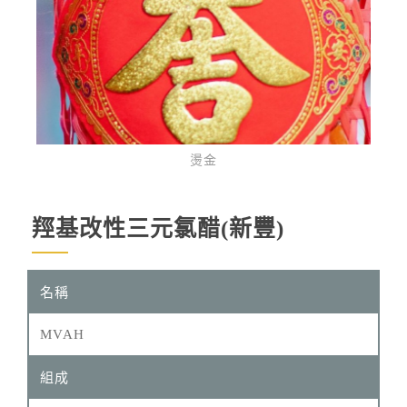
燙金
羥基改性三元氯醋(新豐)
MVAH