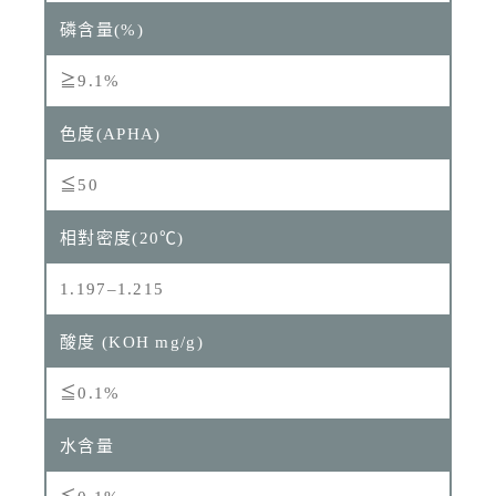
≧9.1%
≦50
1.197–1.215
≦0.1%