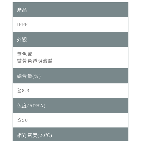
IPPP
無色或
微黃色透明液體
≧8.3
≦50