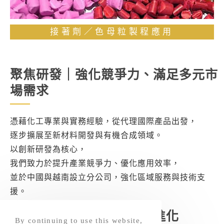
接著劑／色母粒製程應用
聚焦研發｜強化競爭力、滿足多元市
場需求
憑藉化工專業與實務經驗，從代理國際產品出發，
逐步擴展至新材料開發與有機合成領域。
以創新研發為核心，
我們致力於提升產業競爭力、優化應用效率，
並於中國與越南設立分公司，強化區域服務與技術支
援。
新品發表｜技術與應用再進化
By continuing to use this website,