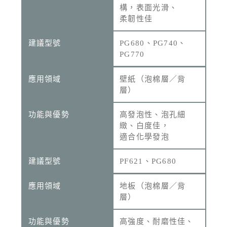
構，表面光滑、
柔韌性佳
PG680、PG740、
PG770
壁紙（泡棉層／背
層）
高發泡性、泡孔細
緻、白度佳，
適合化學發泡
PF621、PG680
地板（泡棉層／背
層）
高強度、耐磨性佳、