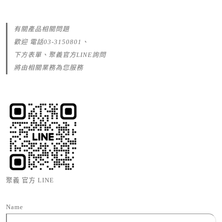
有關產品相關問題
歡迎 電話03-3150801、
下方表單、聚義官方LINE詢問
將由相關業務為您服務
聚義 官方 LINE
Name