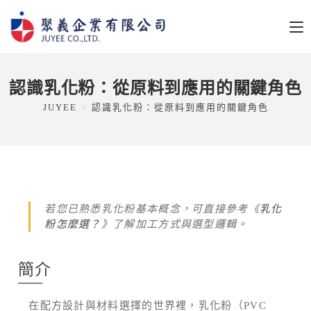
認識乳化粉：從原料到應用的關鍵角色
JUYEE
>
認識乳化粉：從原料到應用的關鍵角色
若您已熟悉乳化粉基本概念，可直接參考《
乳化
粉怎麼選？
》了解加工方式與選型邏輯。
簡介
在配方設計與材料選擇的世界裡，乳化粉（PVC